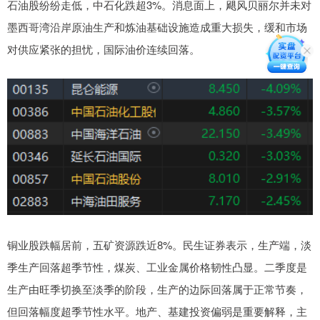
石油股纷纷走低，中石化跌超3%。消息面上，飓风贝丽尔并未对
墨西哥湾沿岸原油生产和炼油基础设施造成重大损失，缓和市场
对供应紧张的担忧，国际油价连续回落。
铜业股跌幅居前，五矿资源跌近8%。民生证券表示，生产端，淡
季生产回落超季节性，煤炭、工业金属价格韧性凸显。二季度是
生产由旺季切换至淡季的阶段，生产的边际回落属于正常节奏，
但回落幅度超季节性水平。地产、基建投资偏弱是重要解释，主