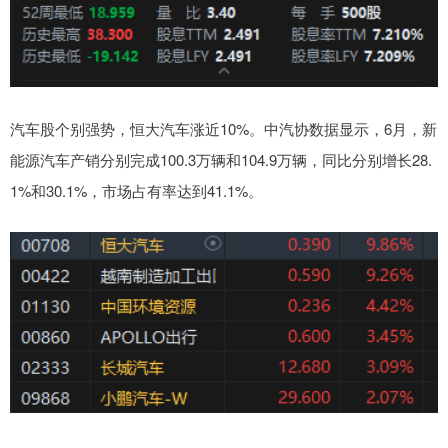
汽车股个别强势，恒大汽车涨近10%。中汽协数据显示，6月，新
能源汽车产销分别完成100.3万辆和104.9万辆，同比分别增长28.
1%和30.1%，市场占有率达到41.1%。